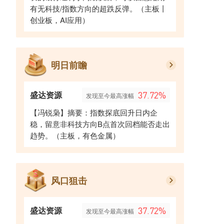
有无科技/指数方向的超跌反弹。（主板丨
创业板，AI应用）
明日前瞻
盛达资源
37.72%
发现至今最高涨幅
【冯锐枭】摘要：指数探底回升日内企
稳，留意非科技方向B点首次回档能否走出
趋势。（主板，有色金属）
风口狙击
盛达资源
37.72%
发现至今最高涨幅