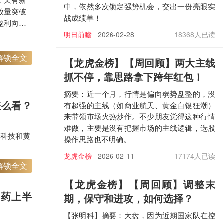
中，依然多次锁定强势机会，交出一份亮眼实
放量突破
战成绩单！
盈利向
明日前瞻
2026-02-28
18368人已读
解锁全文
【龙虎金榜
】【周回顾】两大主线
抓不停，靠思路拿下跨年红包！
摘要：近一个月，行情是偏向弱势盘整的，没
怎么看？
有超强的主线（如商业航天、黄金白银狂潮）
来带领市场火热炒作。不少朋友觉得这种行情
难做，主要是没有把握市场的主线逻辑，选股
I科技和黄
操作思路也不明确。
龙虎金榜
2026-02-11
17174人已读
解锁全文
【龙虎金榜
】【周回顾】调整末
新药上半
期，保守和进攻，如何选择？
【张明科】摘要：大盘，因为近期国家队在控