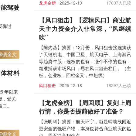
龙虎金榜
2025-12-19
17607人已读
智能驾驶
【风口狙击
】【逻辑风口】商业航
反弹过
天主力资金介入非常深，“风继续
吹”
【陈灼基】摘要：12月份，风口狙击接连擒获
解锁全文
了天银机电、中国卫星、航天电子、上海瀚讯
等趋势牛股，连板的也有，涨个不停的也有，
精准捕获市场风口，尽在风口狙击栏目。（主
导体材料
板，创业板，回档金叉，中短线）
风口狙击
2025-12-18
18297人已读
6 年以来
慢，受关
【龙虎金榜
】【周回顾】复刻上周
窗口。
行情，你是否提前做好了准备？
【张明科】摘要：航天环宇，就是辅助线附近
更安全的低吸产物，本身也符合商业航天的热
解锁全文
点，周五冲高14个点。