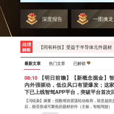
深度报告
一图擒龙
5月14日盘后果断选中光通信上游新
【同有科技】受益于半导体元件题材，自
5月6日盘后捕捉【翔鹭钨业】，资金
最新文章
热门文章
已解锁
08:10
【明日前瞻
】【新概念掘金】
内外强驱动，低位风口有望爆发；这
下已上线智驾APP平台，突破平台首次
【冯锐枭】摘要：指数维持震荡轮动格局，留意超跌
后，能否形成可聚焦的题材炒作（主板，智能驾驶）