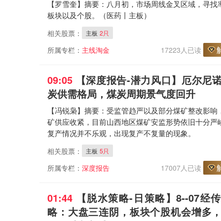
【罗雪奎】摘要：八月初，市场周线金叉区域，寻找
板块以及个股。（医药丨主板）
相关股票：
主板
2只
所属专栏：
主线淘金
17223人已读
09:05
【深度报告
-潜力风口
】厄尔尼
炭供需格局，煤炭周期景气度回升
【冯锐枭】摘要：受监管趋严以及部分煤矿整改影响
矿供应收紧，目前山西地区煤矿安监形势依旧十分严
复产情况并不乐观，出现复产不复量的现象。
相关股票：
主板
5只
所属专栏：
深度报告
17007人已读
01:44
【脱水策略
-日策略
】8--07经
略：大盘三连阴，板块个股机会增多