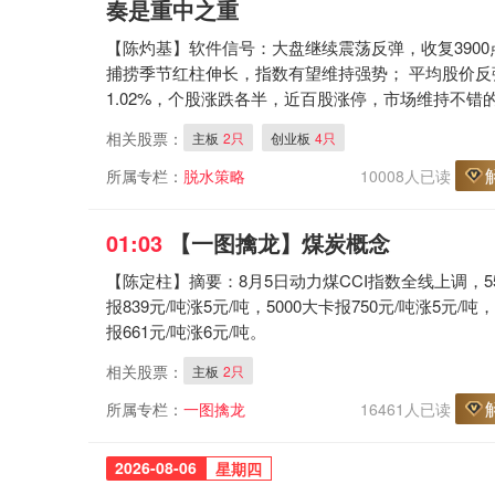
奏是重中之重
【陈灼基】软件信号：大盘继续震荡反弹，收复3900
捕捞季节红柱伸长，指数有望维持强势； 平均股价反
1.02%，个股涨跌各半，近百股涨停，市场维持不错
相关股票：
主板
2只
创业板
4只
所属专栏：
脱水策略
10008人已读
01:03
【一图擒龙
】煤炭概念
【陈定柱】摘要：8月5日动力煤CCI指数全线上调，55
报839元/吨涨5元/吨，5000大卡报750元/吨涨5元/吨，
报661元/吨涨6元/吨。
相关股票：
主板
2只
所属专栏：
一图擒龙
16461人已读
2026-08-06
星期四