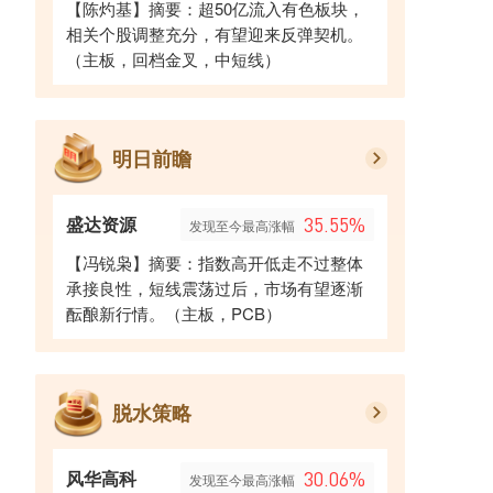
【陈灼基】摘要：超50亿流入有色板块，
相关个股调整充分，有望迎来反弹契机。
（主板，回档金叉，中短线）
明日前瞻
盛达资源
35.55%
发现至今最高涨幅
【冯锐枭】摘要：指数高开低走不过整体
承接良性，短线震荡过后，市场有望逐渐
酝酿新行情。（主板，PCB）
脱水策略
风华高科
30.06%
发现至今最高涨幅