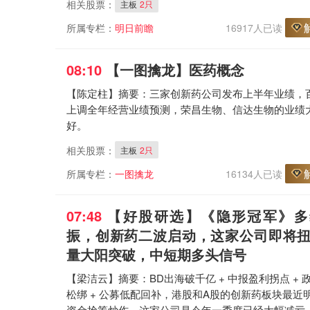
相关股票：
主板
2只
所属专栏：
明日前瞻
16917人已读
08:10
【一图擒龙
】医药概念
【陈定柱】摘要：三家创新药公司发布上半年业绩，
上调全年经营业绩预测，荣昌生物、信达生物的业绩
好。
相关股票：
主板
2只
所属专栏：
一图擒龙
16134人已读
07:48
【好股研选
】《隐形冠军》多
振，创新药二波启动，这家公司即将
量大阳突破，中短期多头信号
【梁洁云】摘要：BD出海破千亿 + 中报盈利拐点 + 
松绑 + 公募低配回补，港股和A股的创新药板块最近
资金抢筹炒作，这家公司是今年一季度已经大幅减亏