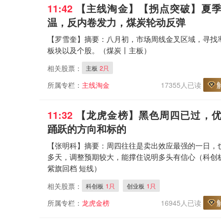
11:42
【主线淘金
】【拐点突破】夏
温，反内卷发力，煤炭轮动反弹
【罗雪奎】摘要：八月初，市场周线金叉区域，寻找
板块以及个股。（煤炭丨主板）
相关股票：
主板
2只
所属专栏：
主线淘金
17355人已读
11:32
【龙虎金榜
】黑色周四已过，
踊跃的方向和标的
【张明科】摘要：周四往往是卖出效应最强的一日，
多天，调整预期较大，能撑住说明多头有信心（科创板
紫旗回档 短线）
相关股票：
科创板
1只
创业板
1只
所属专栏：
龙虎金榜
16945人已读