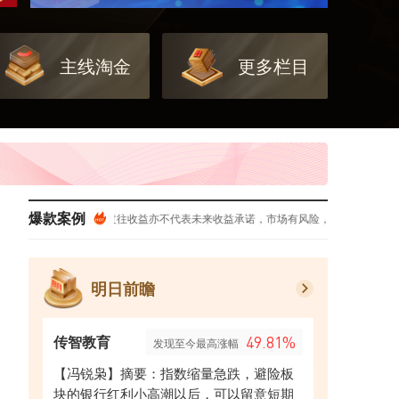
主线淘金
更多栏目
芒！
爆款案例
普遍实际收益率，过往收益亦不代表未来收益承诺，市场有风险，投资需谨慎！
风险提
明日前瞻
传智教育
49.81%
发现至今最高涨幅
【冯锐枭】摘要：指数缩量急跌，避险板
块的银行红利小高潮以后，可以留意短期