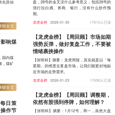
盘，28号的金叉没什么参考意义，包括29号的
率先异动
强行拉白酒、券商、银行，没有什么炒作预
期。
龙虎金榜
2026-01-30
17615人已读
解锁全文
【龙虎金榜
】【周回顾】市场如期
诺影响煤
强势反弹，做好复盘工作，不要被
情绪裹挟操作
，国内煤
【张明科】摘要：龙虎周报，其实就是以「每
峻，煤矿
星期」的维度去复盘市场，让我们能更好地贴
近市场的走势需求。
龙虎金榜
2026-01-23
17658人已读
解锁全文
【龙虎金榜
】【周回顾】调整期，
依然有股强到停牌，如何理解？
传每日策
，操作节
【张明科】摘要：1月12号，周一，虽然大盘