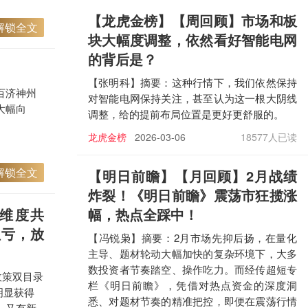
【龙虎金榜
】【周回顾】市场和板
解锁全文
块大幅度调整，依然看好智能电网
的背后是？
【张明科】摘要：这种行情下，我们依然保持
百济神州
对智能电网保持关注，甚至认为这一根大阴线
大幅向
调整，给的提前布局位置是更好更舒服的。
龙虎金榜
2026-03-06
18577人已读
解锁全文
【明日前瞻
】【月回顾】2月战绩
炸裂！《明日前瞻》震荡市狂揽涨
维度共
幅，热点全踩中！
扭亏，放
【冯锐枭】摘要：2月市场先抑后扬，在量化
主导、题材轮动大幅加快的复杂环境下，大多
数投资者节奏踏空、操作吃力。而经传超短专
政策双目录
栏《明日前瞻》，凭借对热点资金的深度洞
明显获得
悉、对题材节奏的精准把控，即便在震荡行情
，又有新