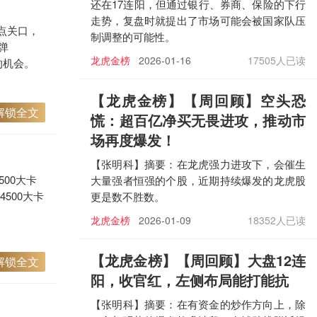
还在17连阳，但通过银行、券商、保险的下行
走势，复盘时就提出了市场可能会被国家队压
点关口，
制调整的可能性。
弹
龙虎金榜
2026-01-16
17505人已读
的机会。
【龙虎金榜
】【周回顾】空头恐
解锁全文
慌：超百亿净买无畏进攻，推动市
场再度爆发！
【张明科】摘要：在龙虎强力进攻下，会催生
00大卡
大量强者恒强的个股，近期持续爆发的龙虎股
4500大卡
更是数不胜数。
龙虎金榜
2026-01-09
18352人已读
【龙虎金榜
】【周回顾】大盘12连
解锁全文
阳，收官红，左侧布局能打能抗
【张明科】摘要：在有资金的炒作方向上，除