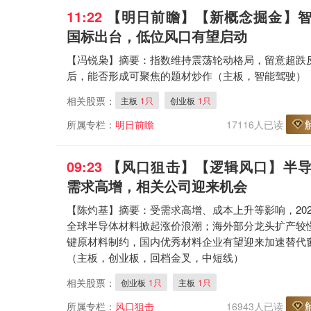
11:22
【明日前瞻
】【新概念掘金】
国标出台，低位风口有望启动
【冯锐枭】摘要：指数维持震荡轮动格局，留意超跌
后，能否形成可聚焦的题材炒作（主板，智能驾驶）
相关股票：
主板
1只
创业板
1只
所属专栏：
明日前瞻
17116人已读
09:23
【风口狙击
】【逻辑风口】半
需求高增，相关公司迎来机会
【陈灼基】摘要：受需求高增、成本上升等影响，202
全球半导体材料掀起涨价浪潮；海外部分龙头扩产较
键原材料制约，国内优秀材料企业有望迎来加速替代
（主板，创业板，回档金叉，中短线）
相关股票：
创业板
1只
主板
1只
所属专栏：
风口狙击
16943人已读