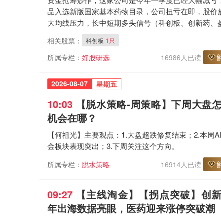
品入选新版国家基本药物目录，公司扭亏在即，股价
大均线压力，长中短期多头信号（科创板、创新药、
好）
相关股票：
科创板
1只
所属专栏：
好股研选
16986人已读
2026-08-07
星期五
10:03
【脱水策略
-周策略
】下周大盘
机会在哪？
【何祖光】主要观点：1.大盘超跌修复结束；2.本周A
金板块表现突出；3.下周关注这个方向。
所属专栏：
脱水策略
16914人已读
09:27
【主线淘金
】【拐点突破】创
年出海数据亮眼，医药迎来涨停突破潮