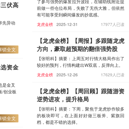
了参与强势的爆发拉升波段，在辅助线附近提
季三伏高
前做一些仓位布局，失败了无伤大雅，但依然
有可能享受到瞬间爆发的抄底感。
率先异动
龙虎金榜
2025-12-31
17977人已读
【龙虎金榜
】【周报】多跟随龙虎
方向，豪取超预期的翻倍强势股
解锁全文
【张明科】摘要：上周五对行情大格局作出了
较好的预判，行情构建出W双底，反弹向上。
优选资金
龙虎金榜
2025-12-26
17629人已读
也是金叉
【龙虎金榜
】【周回顾】跟随游资
/创业板
逆势进攻，提升格局
【张明科】摘要：下周，聚焦于龙虎炒作较多
的板块即可，在上面好好做三板斧、紫旗回
解锁全文
档，都是不错的选择。