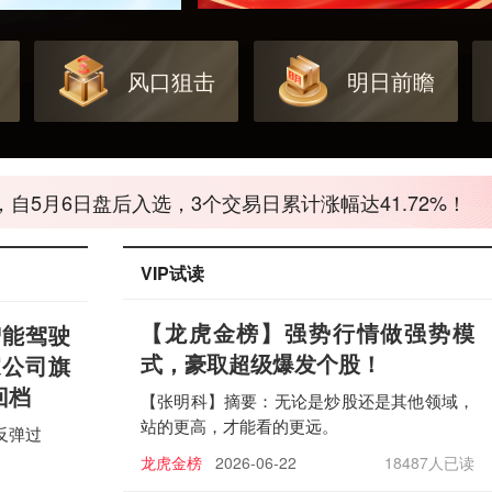
风口狙击
明日前瞻
风口的标的——【蒙娜丽莎】，5月15日强势一字板涨停！
5月6日盘后入选，3个交易日累计涨幅达41.72%！
与紫旗共振！几经蓄势回调，5月13日回档封板，再展锋
风险提示：案例数据不代表
VIP试读
【龙虎金榜
】强势行情做强势模
智能驾驶
式，豪取超级爆发个股！
家公司旗
回档
【张明科】摘要：无论是炒股还是其他领域，
站的更高，才能看的更远。
反弹过
龙虎金榜
2026-06-22
18487人已读