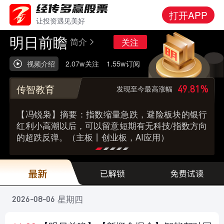
打开APP
让投资遇见美好
明日前瞻
简介
关注
视频介绍
2.07w
关注
1.55w
订阅
传智教育
49.81%
发现至今最高涨幅
【冯锐枭】摘要：指数缩量急跌，避险板块的银行
红利小高潮以后，可以留意短期有无科技/指数方向
的超跌反弹。（主板丨创业板，AI应用）
星期四
2026-08-06