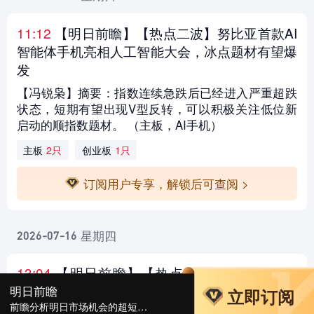
11:12
【明日前瞻
】【热点二波】努比亚首款AI
智能体手机亮相人工智能大会，冰点题材有望爆
发
【冯锐枭】摘要：指数连续急跌后已经进入严重超跌
状态，短期有望出现V型反转，可以积极关注低位新
启动的顺指数题材。 （主板，AI手机）
主板
2只
创业板
1只
订阅用户专享，解锁后可查阅 >
星期四
2026-07-16
13:04
【明日前瞻
】【热点二波】芯片短线超
跌，多股出现“大底”信号
明日前瞻
立即订阅
前瞻分析明日市场机会的超短热点风向标