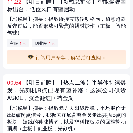
11:22
【明日前瞻
】【新概念掘金】智能驾驶国
标出台，低位风口有望启动
【冯锐枭】摘要：指数维持震荡轮动格局，留意超跌
反弹过后，能否形成可聚焦的题材炒作（主板，智能
驾驶）
主板
1只
创业板
1只
订阅用户专享，解锁后可查阅 >
00:54
【明日前瞻
】【热点二波】半导体持续爆
发，光刻机B点已现有望补涨；这家公司供货
ASML，资金翻红回档金叉
【冯锐枭】摘要：指数暴力大阳线反弹，平均股价走
出B点拐点信号，积极关注底背离金叉走出共振B点的
板块，短线的补涨博弈，以及非科技板块的回档轮动
预期（主板丨创业板，光刻机）